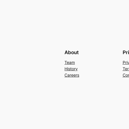
About
Pr
Team
Pri
History
Ter
Careers
Con