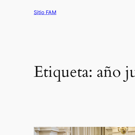
Saltar
Sitio FAM
al
contenido
Etiqueta:
año j