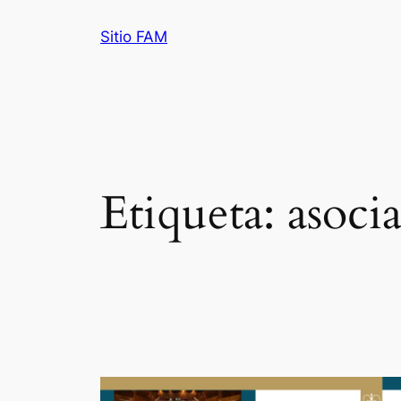
Saltar
Sitio FAM
al
contenido
Etiqueta:
asoci