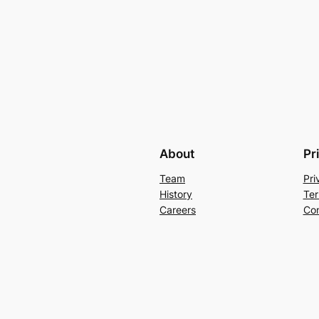
About
Pr
Team
Pri
History
Ter
Careers
Con