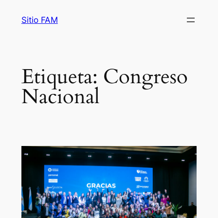
Saltar
Sitio FAM
al
contenido
Etiqueta:
Congreso
Nacional