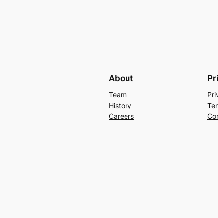
About
Pr
Team
Pri
History
Ter
Careers
Con