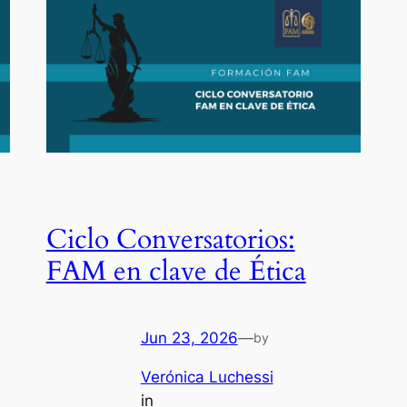
Ciclo Conversatorios:
FAM en clave de Ética
Jun 23, 2026
—
by
Verónica Luchessi
in