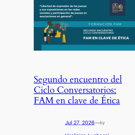
Segundo encuentro del
Ciclo Conversatorios:
FAM en clave de Ética
Jul 27, 2026
—
by