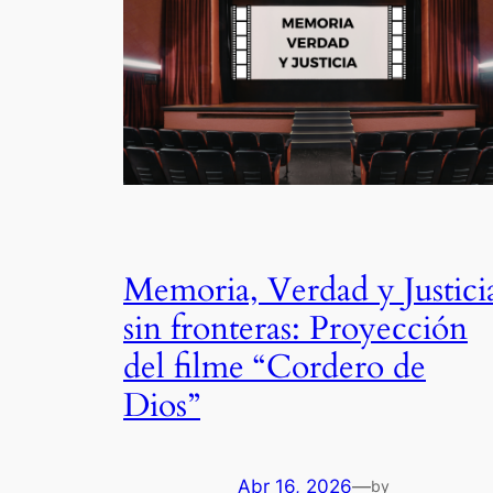
Memoria, Verdad y Justici
sin fronteras: Proyección
del filme “Cordero de
Dios”
Abr 16, 2026
—
by