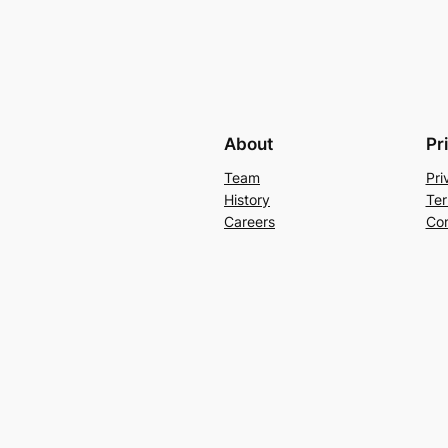
About
Pr
Team
Pri
History
Ter
Careers
Con