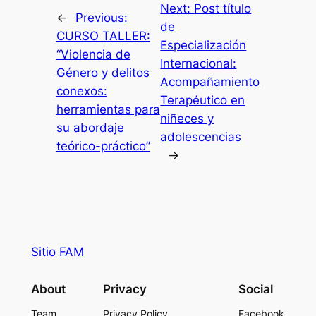
Next:
Post título
←
Previous:
de
CURSO TALLER:
Especialización
“Violencia de
Internacional:
Género y delitos
Acompañamiento
conexos:
Terapéutico en
herramientas para
niñeces y
su abordaje
adolescencias
teórico-práctico”
→
Sitio FAM
About
Privacy
Social
Team
Privacy Policy
Facebook