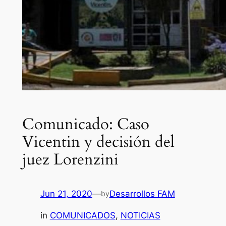
Comunicado: Caso
Vicentin y decisión del
juez Lorenzini
Jun 21, 2020
—
Desarrollos FAM
by
in
COMUNICADOS
, 
NOTICIAS