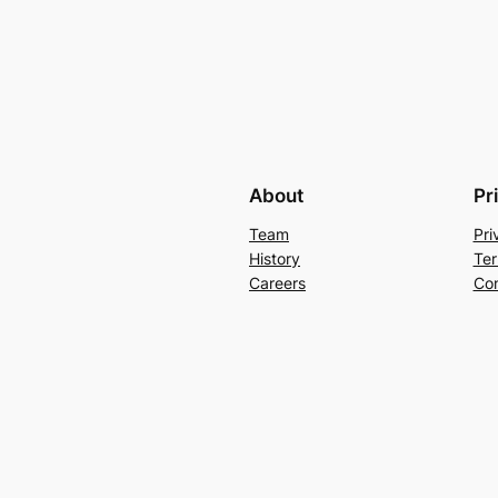
About
Pr
Team
Pri
History
Ter
Careers
Con