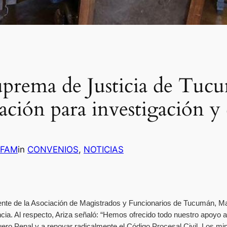
prema de Justicia de Tucu
ción para investigación y 
s FAM
in
CONVENIOS
, 
NOTICIAS
idente de la Asociación de Magistrados y Funcionarios de Tucumán, M
cia. Al respecto, Ariza señaló: “Hemos ofrecido todo nuestro apoyo a
 fuero Penal y a renovar radicalmente el Código Procesal Civil. Los mi