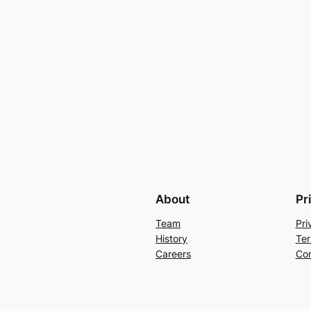
About
Pr
Team
Pri
History
Ter
Careers
Con