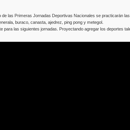
de las Primeras Jornadas Deportivas Nacionales se practicarán las si
enerala, buraco, canasta, ajedrez, ping pong y metegol.
 para las siguientes jornadas. Proyectando agregar los deportes tale