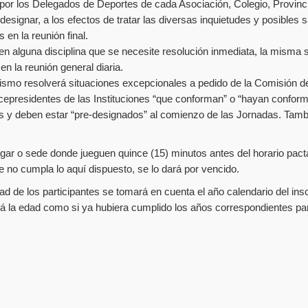
por los Delegados de Deportes de cada Asociación, Colegio, Provin
a designar, a los efectos de tratar las diversas inquietudes y posibles
 en la reunión final.
n alguna disciplina que se necesite resolución inmediata, la misma s
en la reunión general diaria.
mismo resolverá situaciones excepcionales a pedido de la Comisión d
cepresidentes de las Instituciones “que conforman” o “hayan confor
s y deben estar “pre-designados” al comienzo de las Jornadas. Tambi
ugar o sede donde jueguen quince (15) minutos antes del horario pac
e no cumpla lo aquí dispuesto, se lo dará por vencido.
dad de los participantes se tomará en cuenta el año calendario del i
á la edad como si ya hubiera cumplido los años correspondientes pa