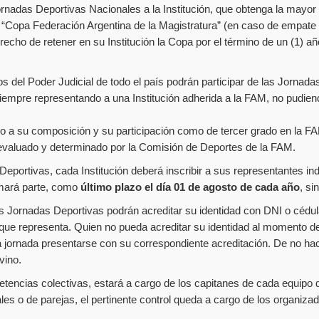
nadas Deportivas Nacionales a la Institución, que obtenga la mayor c
á “Copa Federación Argentina de la Magistratura” (en caso de empate
recho de retener en su Institución la Copa por el término de un (1) año
 del Poder Judicial de todo el país podrán participar de las Jornadas
 siempre representando a una Institución adherida a la FAM, no pudien
o a su composición y su participación como de tercer grado en la FA
 evaluado y determinado por la Comisión de Deportes de la FAM.
eportivas, cada Institución deberá inscribir a sus representantes ind
tomará parte, como
último plazo el día 01 de agosto de cada año
, si
s Jornadas Deportivas podrán acreditar su identidad con DNI o cédula
ón que representa. Quien no pueda acreditar su identidad al momento de
jornada presentarse con su correspondiente acreditación. De no hac
vino.
petencias colectivas, estará a cargo de los capitanes de cada equip
les o de parejas, el pertinente control queda a cargo de los organiza