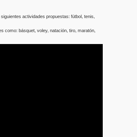
guientes actividades propuestas: fútbol, tenis,
s como: básquet, voley, natación, tiro, maratón,