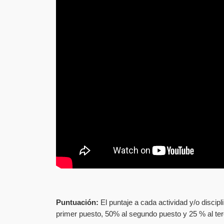
Puntuación:
El puntaje a cada actividad y/o discipli
primer puesto, 50% al segundo puesto y 25 % al ter