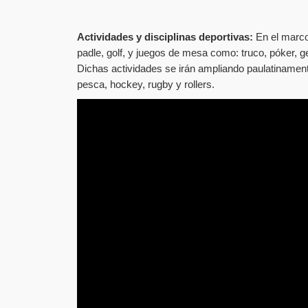
Actividades y disciplinas deportivas:
En el marco 
padle, golf, y juegos de mesa como: truco, póker, g
Dichas actividades se irán ampliando paulatinamente
pesca, hockey, rugby y rollers.