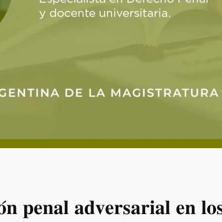
𝐨́𝐧 𝐩𝐞𝐧𝐚𝐥 𝐚𝐝𝐯𝐞𝐫𝐬𝐚𝐫𝐢𝐚𝐥 𝐞𝐧 𝐥𝐨