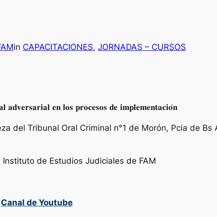
 FAM
in
CAPACITACIONES
, 
JORNADAS – CURSOS
𝐧𝐚𝐥 𝐚𝐝𝐯𝐞𝐫𝐬𝐚𝐫𝐢𝐚𝐥 𝐞𝐧 𝐥𝐨𝐬 𝐩𝐫𝐨𝐜𝐞𝐬𝐨𝐬 𝐝𝐞 𝐢𝐦𝐩𝐥𝐞𝐦𝐞𝐧𝐭𝐚𝐜𝐢𝐨́𝐧
𝐧𝐚𝐝𝐨, Jueza del Tribunal Oral Criminal n°1 de Morón, Pcia d
 Instituto de Estudios Judiciales de FAM
o
Canal de Youtube