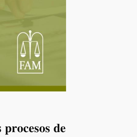
𝐬 𝐩𝐫𝐨𝐜𝐞𝐬𝐨𝐬 𝐝𝐞