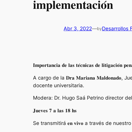
𝐢𝐦𝐩𝐥𝐞𝐦𝐞𝐧𝐭𝐚𝐜𝐢𝐨́𝐧
Abr 3, 2022
—
Desarrollos
by
𝐈𝐦𝐩𝐨𝐫𝐭𝐚𝐧𝐜𝐢𝐚 𝐝𝐞 𝐥𝐚𝐬 𝐭𝐞́𝐜𝐧𝐢𝐜𝐚𝐬 𝐝𝐞 𝐥𝐢𝐭𝐢𝐠𝐚𝐜𝐢𝐨́𝐧 𝐩𝐞
A cargo de la 𝐃𝐫𝐚 𝐌𝐚𝐫𝐢𝐚𝐧𝐚 𝐌𝐚𝐥𝐝𝐨
docente universitaria.
Modera: Dr. Hugo Saá Petrino director del
𝐉𝐮𝐞𝐯𝐞𝐬 𝟕 𝐚 𝐥𝐚𝐬 𝟏𝟖 𝐡𝐬
Se transmitirá 𝐞𝐧 𝐯𝐢𝐯𝐨 a través de nuestr