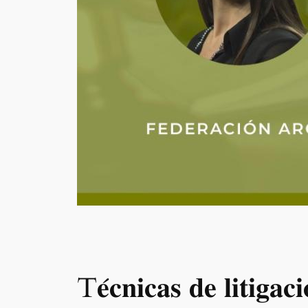
T𝐞́𝐜𝐧𝐢𝐜𝐚𝐬 𝐝𝐞 𝐥𝐢𝐭𝐢𝐠𝐚𝐜