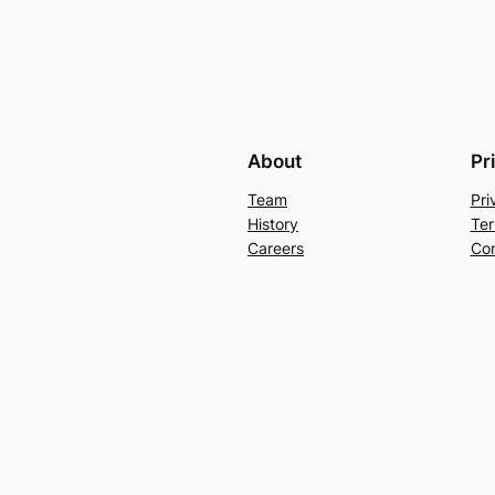
About
Pr
Team
Pri
History
Ter
Careers
Con