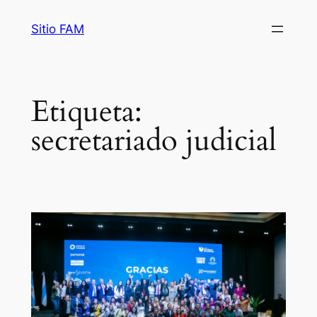
Saltar
Sitio FAM
al
contenido
Etiqueta:
secretariado judicial