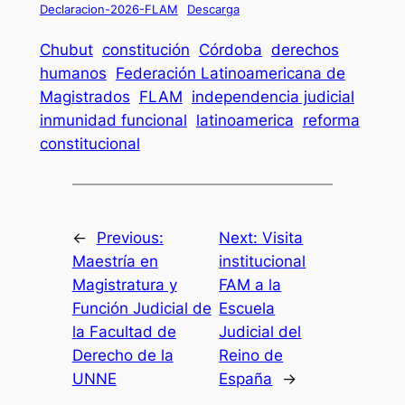
Declaracion-2026-FLAM
Descarga
Chubut
constitución
Córdoba
derechos
humanos
Federación Latinoamericana de
Magistrados
FLAM
independencia judicial
inmunidad funcional
latinoamerica
reforma
constitucional
←
Previous:
Next:
Visita
Maestría en
institucional
Magistratura y
FAM a la
Función Judicial de
Escuela
la Facultad de
Judicial del
Derecho de la
Reino de
UNNE
España
→