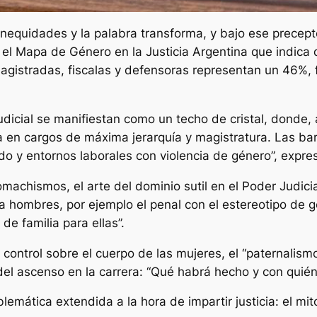
 inequidades y la palabra transforma, y bajo ese precep
o el Mapa de Género en la Justicia Argentina que indica
agistradas, fiscalas y defensoras representan un 46%, 
dicial se manifiestan como un techo de cristal, donde, 
 en cargos de máxima jerarquía y magistratura. Las barr
o y entornos laborales con violencia de género”, expres
achismos, el arte del dominio sutil en el Poder Judicia
a hombres, por ejemplo el penal con el estereotipo de
de familia para ellas”.
ontrol sobre el cuerpo de las mujeres, el “paternalism
 del ascenso en la carrera: “Qué habrá hecho y con quién
emática extendida a la hora de impartir justicia: el mit